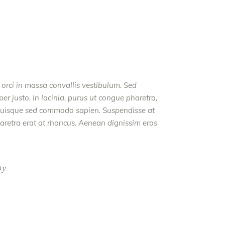
a orci in massa convallis vestibulum. Sed
er justo. In lacinia, purus ut congue pharetra,
t. Quisque sed commodo sapien. Suspendisse at
haretra erat at rhoncus. Aenean dignissim eros
ty