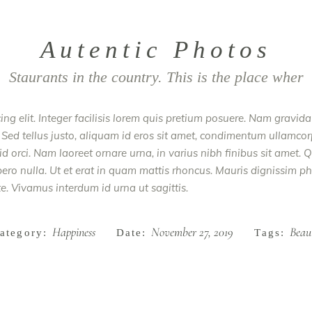
Autentic Photos
Staurants in the country. This is the place wher
ing elit. Integer facilisis lorem quis pretium posuere. Nam gravid
 Sed tellus justo, aliquam id eros sit amet, condimentum ullamcorp
e id orci. Nam laoreet ornare urna, in varius nibh finibus sit ame
ibero nulla. Ut et erat in quam mattis rhoncus. Mauris dignissim p
ate. Vivamus interdum id urna ut sagittis.
Happiness
November 27, 2019
Beau
ategory:
Date:
Tags: