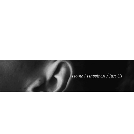
BLOG
KONTAKT
Home
/
Happiness
/
Just Us