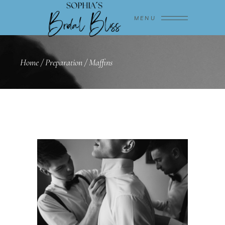
MENU
Home
/
Preparation
/
Maffins