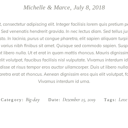
Michelle & Marce, July 8, 2018
 consectetur adipiscing elit. Integer facilisis lorem quis pretium 
Sed venenatis hendrerit gravida. In nec lectus diam. Sed tellus jus
. In lacinia, purus ut congue pharetra, elit sapien aliquam turpis,
 varius nibh finibus sit amet. Quisque sed commodo sapien. Susp
t libero nulla. Ut et erat in quam mattis rhoncus. Mauris dignissi
it volutpat, faucibus facilisis nisl vulputate. Vivamus interdum id
se at risus tempor eros auctor ullamcorper. Duis ut libero nulla.
etra erat at rhoncus. Aenean dignissim eros quis elit volutpat, fau
Vivamus interdum id urna.
Big-day
Dezember 25, 2019
Love
Category:
Date:
Tags: