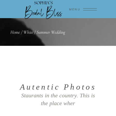
MENU
Home
/
White
/
Summer Wedding
Autentic Photos
Staurants in the country. This is
the place wher