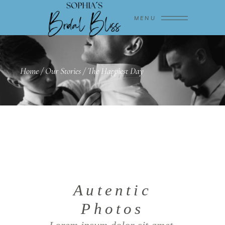
MENU
Home
/
Our Stories
/
The Happiest Day
Autentic
Photos